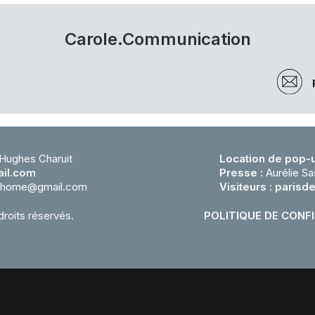
Carole.Communication
 Hughes Charuit
Location de pop-u
il.com
Presse :
Aurélie Sa
cohome@gmail.com
Visiteurs :
parisd
droits réservés.
POLITIQUE DE CONF