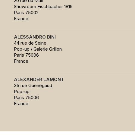
20 rue du Mail
Showroom Fischbacher 1819
Paris 75002
France
ALESSANDRO BINI
44 rue de Seine
Pop-up / Galerie Grillon
Paris 75006
France
ALEXANDER LAMONT
35 rue Guénégaud
Pop-up
Paris 75006
France
ARTE
6 bis rue de l'Abbaye
Paris 75006