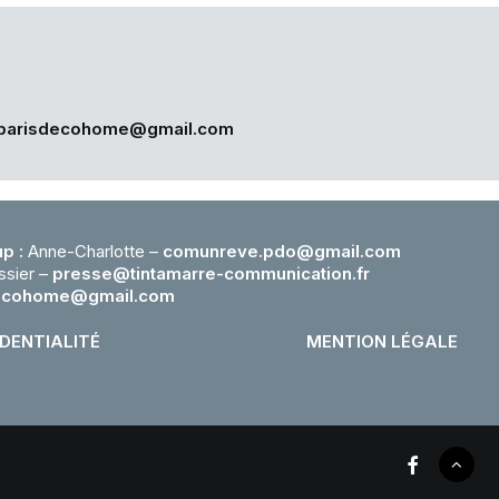
parisdecohome@gmail.com
p :
Anne-Charlotte –
comunreve.pdo@gmail.com
ssier –
presse@tintamarre-
communication.fr
ecohome@gmail.com
IDENTIALITÉ
MENTION LÉGALE