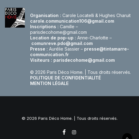
Organisation :
Carole Locatelli & Hughes Charuit
carole.communication106@gmail.com
Inscriptions :
Camille –
parisdecohome@gmail.com
Location de pop-up :
Anne-Charlotte –
comunreve.pdo@gmail.com
Presse :
Aurélie Sassier –
presse@tintamarre-
communication.fr
Visiteurs :
parisdecohome@gmail.com
© 2026 Paris Déco Home.
| Tous droits réservés.
POLITIQUE DE CONFIDENTIALITÉ
MENTION LÉGALE
© 2026 Paris Déco Home. | Tous droits réservés.