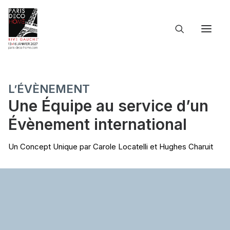
ACCUEIL
L’ÉVÉNEMENT
L’ÉVÈNEMENT
LES INFOS PRATIQUES
Une Équipe au service d’un
LES PARTICIPANTS
Évènement international
LE CATALOGUE
DOSSIER DE PRESSE
Un Concept Unique par Carole Locatelli et Hughes Charuit
FR