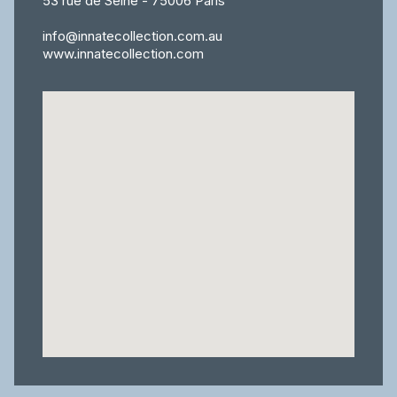
53 rue de Seine - 75006 Paris
info@innatecollection.com.au
www.innatecollection.com