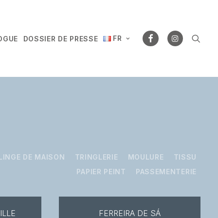
FR
OGUE
DOSSIER DE PRESSE
LINGE DE MAISON
TRINGLERIE
MOULURE
TISSU
PAPIER PEINT
PASSEMENTERIE
ILLE
FERREIRA DE SÁ